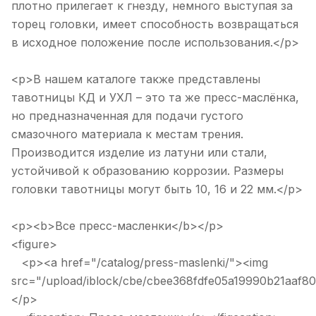
плотно прилегает к гнезду, немного выступая за
торец головки, имеет способность возвращаться
в исходное положение после использования.</p>
<p>В нашем каталоге также представлены
тавотницы КД и УХЛ – это та же пресс-маслёнка,
но предназначенная для подачи густого
смазочного материала к местам трения.
Производится изделие из латуни или стали,
устойчивой к образованию коррозии. Размеры
головки тавотницы могут быть 10, 16 и 22 мм.</p>
<p><b>Все пресс-масленки</b></p>
<figure>
<p><a href="/catalog/press-maslenki/"><img
src="/upload/iblock/cbe/cbee368fdfe05a19990b21aaf80
</p>