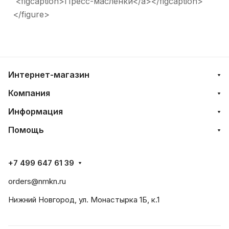
<figcaption>Пресс-масленки</a></figcaption>
</figure>
Интернет-магазин
Компания
Информация
Помощь
+7 499 647 61 39
orders@nmkn.ru
Нижний Новгород, ул. Монастырка 1Б, к.1