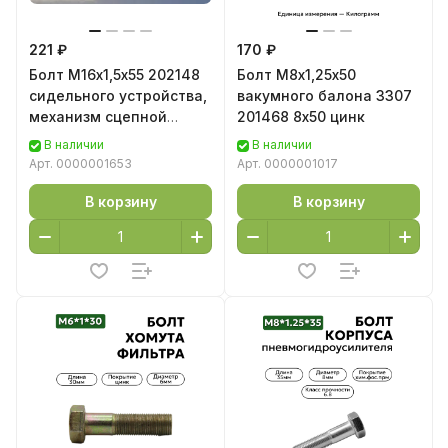
221 ₽
170 ₽
Болт М16х1,5х55 202148
Болт М8х1,25х50
сидельного устройства,
вакумного балона 3307
механизм сцепной
201468 8х50 цинк
КрАЗ-260 202148 цинк
В наличии
В наличии
Арт.
0000001653
Арт.
0000001017
В корзину
В корзину