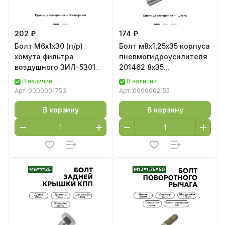
202 ₽
174 ₽
Болт М6х1х30 (п/р)
Болт м8х1,25х35 корпуса
хомута фильтра
пневмогидроусилителя
воздушного ЗИЛ-5301
201462 8х35
201424 6х30 цинк
хим.фос.прм
В наличии
В наличии
Арт.
0000001753
Арт.
0000002155
В корзину
В корзину