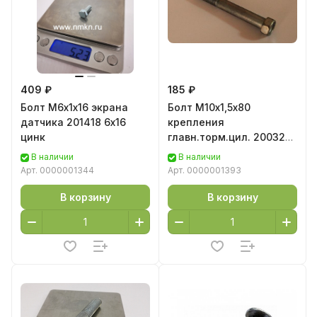
409 ₽
185 ₽
Болт М6х1х16 экрана
Болт М10х1,5х80
датчика 201418 6х16
крепления
цинк
главн.торм.цил. 200325
10х80 цинк
В наличии
В наличии
Арт.
0000001344
Арт.
0000001393
В корзину
В корзину